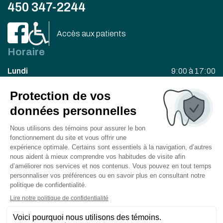
450 347-2244
Accès aux patients
Horaire
Lundi
9:00 à 17:00
Mardi
9:00 à 17:00
Mercredi
9:00 à 20:00
Jeudi
8:30 à 16:30
Vendredi
8:30 à 16:00
Besoin d’un rendez-vous?
Contactez-nous dès maintenant!
Prendre rendez-vous