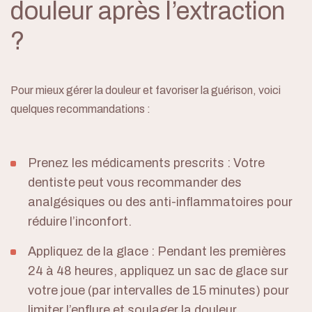
douleur après l’extraction
?
À propos
Pour mieux gérer la douleur et favoriser la guérison, voici
Services
quelques recommandations :
Informations
Prenez les médicaments prescrits
: Votre
Blogue
dentiste peut vous recommander des
analgésiques ou des anti-inflammatoires pour
Contact
réduire l’inconfort.
Urgence
Appliquez de la glace
: Pendant les premières
24 à 48 heures, appliquez un sac de glace sur
votre joue (par intervalles de 15 minutes) pour
Prendre rendez-vous
limiter l’enflure et soulager la douleur.