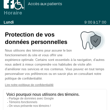
Accès aux patients
Horaire
Lundi
9:00 à 17:00
Mardi
9:00 à 17:00
Mercredi
9:00 à 20:00
Jeudi
8:30 à 16:30
Vendredi
8:30 à 16:00
Besoin d’un rendez-vous?
Contactez-nous dès maintenant!
Prendre rendez-vous
235, 2e avenue, local 201,
© 2026 Centre dentaire Deslauriers Pissardo Jacques |