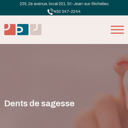
235, 2e avenue, local 201, St-Jean-sur-Richelieu
450 347-2244
Dents de sagesse